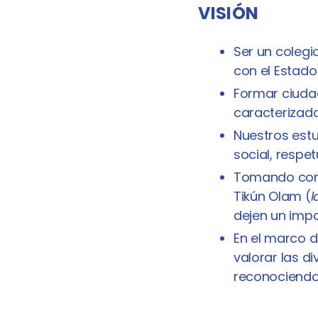
VISIÓN
Ser un colegio
con el Estado 
Formar ciudad
caracterizado
Nuestros estu
social, respe
Tomando como
Tikún Olam (
l
dejen un impa
En el marco d
valorar las d
reconociendo 