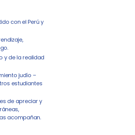
tido con el Perú y
endizaje,
ogo.
 y de la realidad
iento judío –
ros estudiantes
ces de apreciar y
oráneas,
e las acompañan.