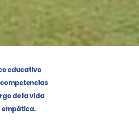
co educativo
s, competencias
rgo de la vida
y empática.