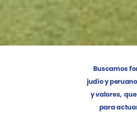
Buscamos for
judío y peruan
y valores, que
para actuar